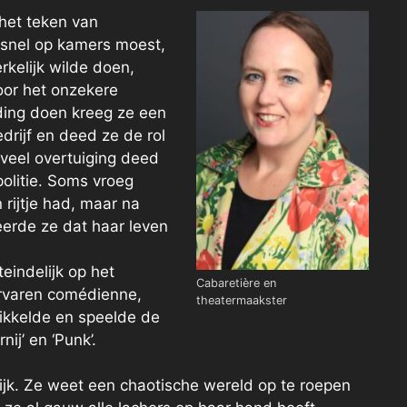
 het teken van
l snel op kamers moest,
rkelijk wilde doen,
voor het onzekere
ding doen kreeg ze een
drijf en deed ze de rol
oveel overtuiging deed
olitie. Soms vroeg
n rijtje had, maar na
erde ze dat haar leven
eindelijk op het
Cabaretière en
ervaren comédienne,
theatermaakster
ikkelde en speelde de
j’ en ‘Punk’.
lijk. Ze weet een chaotische wereld op te roepen