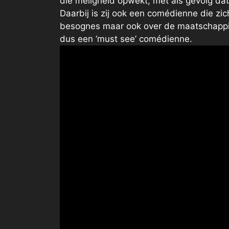
die meligheid opwekt, met als gevolg dat
Daarbij is zij ook een comédienne die zi
besognes maar ook over de maatschappij
dus een ‘must see’ comédienne.