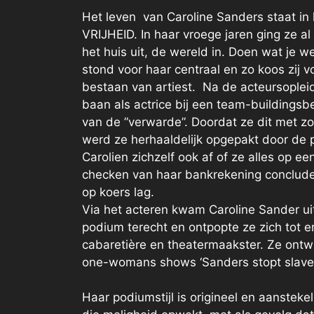
Het leven van Caroline Sanders staat in
VRIJHEID. In haar vroege jaren ging ze a
het huis uit, de wereld in. Doen wat je we
stond voor haar centraal en zo koos zij 
bestaan van artiest. Na de acteursoplei
baan als actrice bij een team-buildingsbe
van de ”verwarde”. Doordat ze dit met z
werd ze herhaaldelijk opgepakt door de p
Carolien zichzelf ook af of ze alles op ee
checken van haar bankrekening conclude
op koers lag.
Via het acteren kwam Caroline Sander uit
podium terecht en ontpopte ze zich tot 
cabaretière en theatermaakster. Ze ontw
one-womans shows ‘Sanders stopt slaverni
Haar podiumstijl is origineel en aansteke