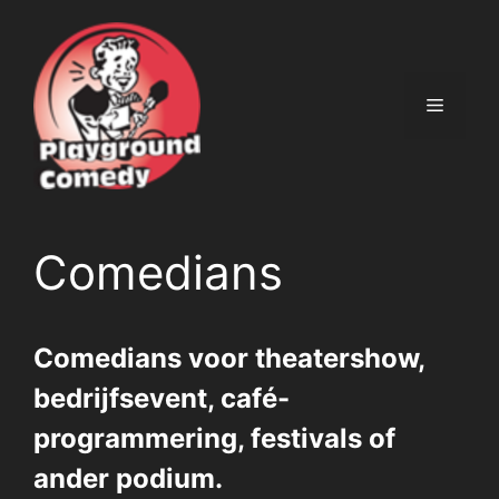
Ga
naar
de
inhoud
Menu
Comedians
Comedians voor theatershow,
bedrijfsevent, café-
programmering, festivals of
ander podium.