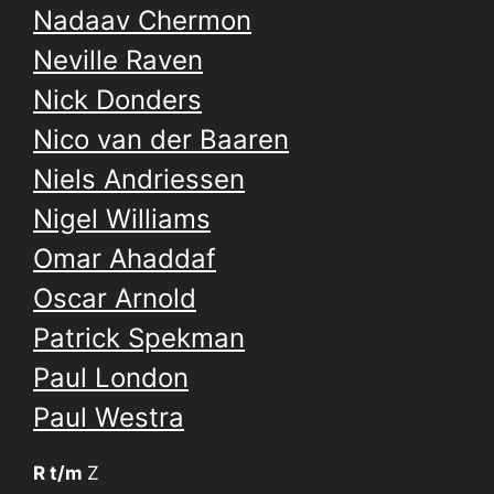
Nadaav Chermon
Neville Raven
Nick Donders
Nico van der Baaren
Niels Andriessen
Nigel Williams
Omar Ahaddaf
Oscar Arnold
Patrick Spekman
Paul London
Paul Westra
R t/m
Z