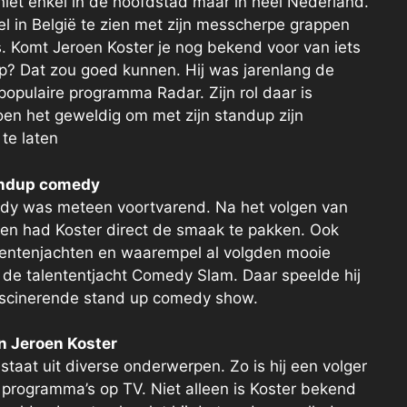
niet enkel in de hoofdstad maar in heel Nederland.
eel in België te zien met zijn messcherpe grappen
s. Komt Jeroen Koster je nog bekend voor van iets
? Dat zou goed kunnen. Hij was jarenlang de
opulaire programma Radar. Zijn rol daar is
oen het geweldig om met zijn standup zijn
 te laten
tandup comedy
medy was meteen voortvarend. Na het volgen van
en had Koster direct de smaak te pakken. Ook
talentenjachten en waarempel al volgden mooie
 de talententjacht Comedy Slam. Daar speelde hij
fascinerende stand up comedy show.
n Jeroen Koster
staat uit diverse onderwerpen. Zo is hij een volger
 programma’s op TV. Niet alleen is Koster bekend