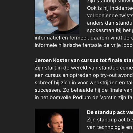
zijn standup show 
Ook is hij incident
vol boeiende twist
anders dan standup
spokesman bij het p
informatief en formeel, daarom vindt Jer
informele hilarische fantasie de vrije loop
Jeroen Koster van cursus tot finale s
Zijn start in de wereld van standup co
een cursus en optreden op try-out avond
schreef hij zich in voor wedstrijden en 
successen. Zo behaalde hij de finale van
in het bomvolle Podium de Vorstin zijn 
De standup act va
Zijn standup act be
van technologie en