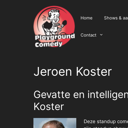
Ga
naar
de
Home
Shows & a
inhoud
Contact
Jeroen Koster
Gevatte en intellig
Koster
Deze standup come