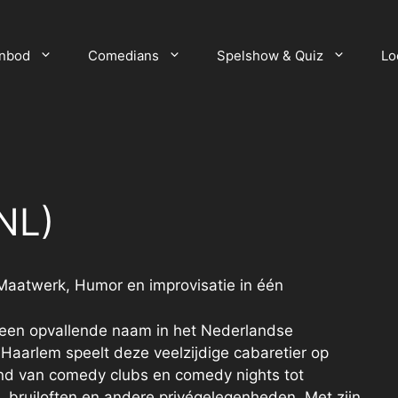
anbod
Comedians
Spelshow & Quiz
Lo
(NL)
– Maatwerk, Humor en improvisatie in één
is een opvallende naam in het Nederlandse
Haarlem speelt deze veelzijdige cabaretier op
rend van comedy clubs en comedy nights tot
, bruiloften en andere privégelegenheden. Met zijn