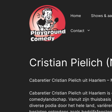
Ga
naar
de
Home
Shows & a
inhoud
Contact
Cristian Pielich 
Cabaretier Cristian Pielich uit Haarlem 
Cabaretier Cristian Pielich uit Haarlem 
comedylandschap. Vanuit zijn thuisbasis 
diverse podia door het hele land, varië
besloten optredens zoals bedrijfsfeesten