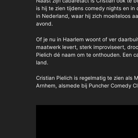
Naast zijn cabaretact is Cristian ook t
is hij te zien tijdens comedy nights en i
in Nederland, waar hij zich moeiteloos 
avond.
Of je nu in Haarlem woont of ver daarbuit
maatwerk levert, sterk improviseert, droo
Pielich dé naam om te onthouden. Een ca
land.
Cristian Pielich is regelmatig te zien al
Arnhem, alsmede bij Puncher Comedy Cl