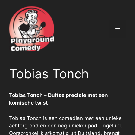
Ga
naar
de
inhoud
Menu
Tobias Tonch
Tobias Tonch – Duitse precisie met een
komische twist
Tobias Tonch is een comedian met een unieke
achtergrond en een nog unieker podiumgeluid.
Oorspronkelijk afkomstig uit Duitsland, brengt